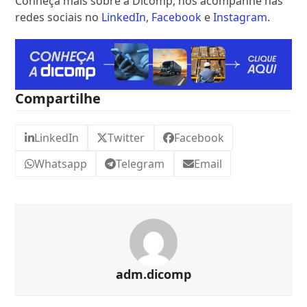
Conheça mais sobre a Dicomp, nos acompanhe nas
redes sociais no
LinkedIn
,
Facebook
e
Instagram
.
Compartilhe
LinkedIn
Twitter
Facebook
Whatsapp
Telegram
Email
adm.dicomp