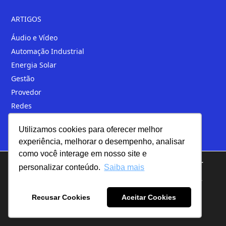
ARTIGOS
Áudio e Vídeo
Automação Industrial
Energia Solar
Gestão
Provedor
Redes
Segurança
Utilizamos cookies para oferecer melhor
Telefonia
experiência, melhorar o desempenho, analisar
como você interage em nosso site e
Loja
We are using cookies to give you the best experience on our
personalizar conteúdo.
Saiba mais
website.
You can find out more about which cookies we are using or
switch them off in
settings
.
Recusar Cookies
Aceitar Cookies
+55 (44) 4009-2826
Aceitar
Rejeitar
Configurações