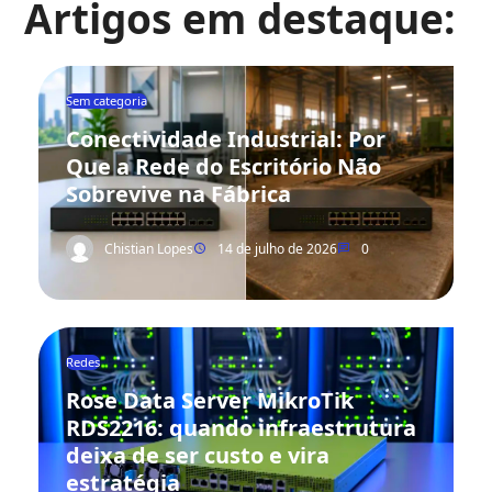
Artigos em destaque:
Sem categoria
Conectividade Industrial: Por
Que a Rede do Escritório Não
Sobrevive na Fábrica
Chistian Lopes
14 de julho de 2026
0
Redes
Rose Data Server MikroTik
RDS2216: quando infraestrutura
deixa de ser custo e vira
estratégia