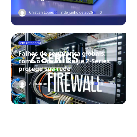
Chistian Lopes
3 de junho de 2026
0
Sem categoria
Falhas de segurança globais:
como o Firewall Ruijie Z-Series
protege sua rede
Adm.dicomp
21 de janeiro de 2026
0