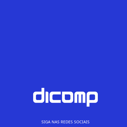
Gestão
Provedor
Redes
Segurança
Sem categoria
Telefonia
SIGA NAS REDES SOCIAIS